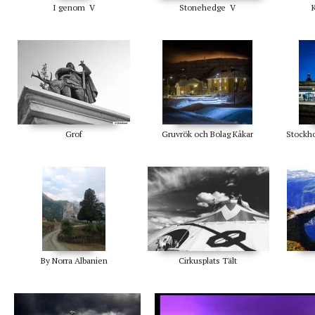
I genom V
Stonehedge V
Grof
Gruvrök och Bolag Kåkar
Stockho
By Norra Albanien
Cirkusplats Tält