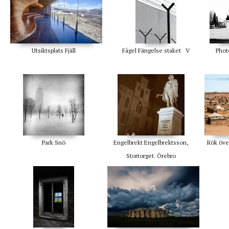
Utsiktsplats Fjäll
Fågel Fängelse staket V
Phot
Park Snö
Engelbrekt Engelbrektsson,
Rök över
Stortorget. Örebro