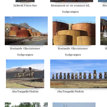
Sjöbrott Fören Hav
Monument av en svunnen tid,
Mo
Sydgeorigien
Rostande Oljecisterner
Rostande Oljecisterner
S
Sydgeorgien
Sydgeorgien
AhuTongariki Påskön
AhuTongariki Påskön