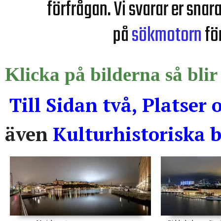
förfrågan. Vi svarar er snar
på
sökmotorn
för
Klicka på bilderna så blir
Till Sidan två, Platse
även
Kulturhistoriska b