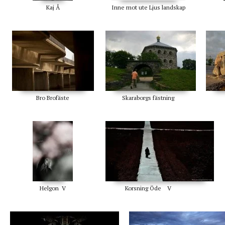
Kaj Å
Inne mot ute Ljus landskap
Bro Brofäste
Skaraborgs fästning
Helgon V
Korsning Öde V