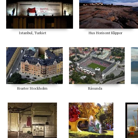
Istanbul, Turkiet
Hus Horisont Klippor
Kvarter Stockholm
Råsunda