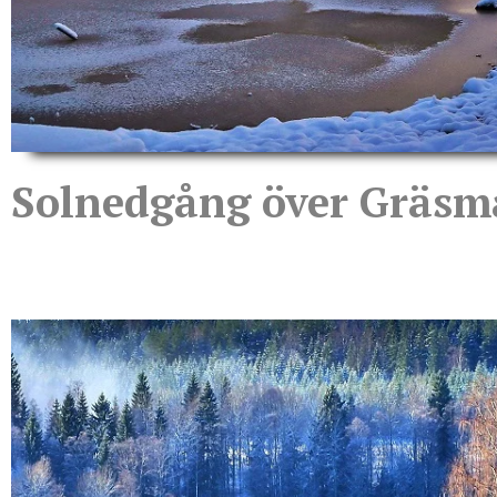
Solnedgång över Gräs