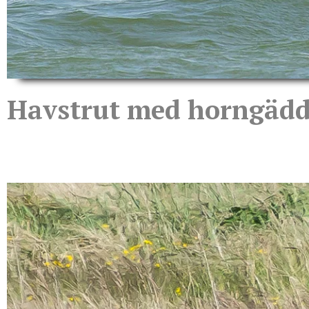
Havstrut med horngäd