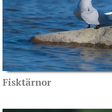
Fisktärnor