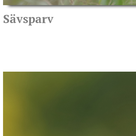
Sävsparv