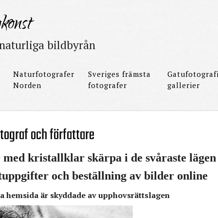
konst
naturliga bildbyrån
Naturfotografer
Sveriges främsta
Gatufotograf
Norden
fotografer
gallerier
otograf och författare
r med kristallklar skärpa i de svåraste läge
uppgifter och beställning av bilder online
na hemsida är skyddade av upphovsrättslagen