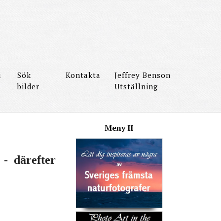
i
Sök
Kontakta
Jeffrey Benson
bilder
Utställning
Meny ІІ
n - därefter